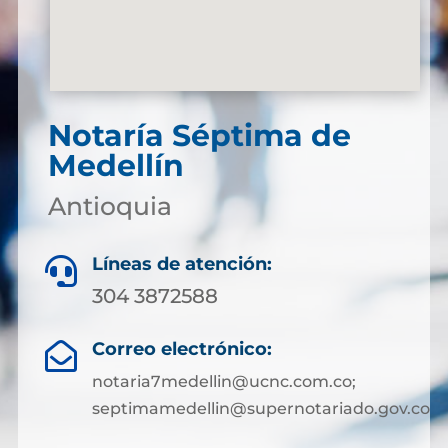
Notaría Séptima de
Medellín
Antioquia
Líneas de atención:

304 3872588
Correo electrónico:

notaria7medellin@ucnc.com.co;
septimamedellin@supernotariado.gov.co