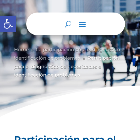
Abrir barra de herramientas
Home
La participación para el diagnóstico e
9
identificación de problemas
Participación
9
para el diagnóstico de necesidades e
identificación de problemas.
Participación para el