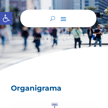
Abrir barra de herramientas
Home
Nosotros
Organigrama
9
9
Organigrama