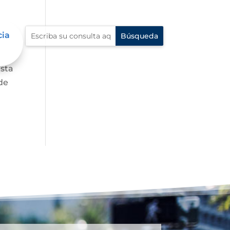
cia
asta
de