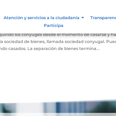
 Liquidación de Sociedad
Atención y servicios a la ciudadanía
Transparen
Participa
dquirido los cónyuges desde el momento de casarse y h
a sociedad de bienes, llamada sociedad conyugal. Pue
ndo casados. La separación de bienes termina...