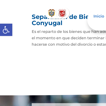
Separación de Bienes o
Inicio
Conyugal
Abrir barra de herramientas
Es el reparto de los bienes que han a
el momento en que deciden terminar l
hacerse con motivo del divorcio o esta