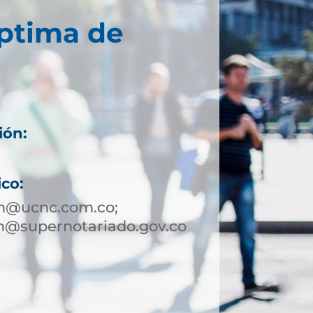
éptima de
ión:
ico:
in@ucnc.com.co;
n@supernotariado.gov.co
1