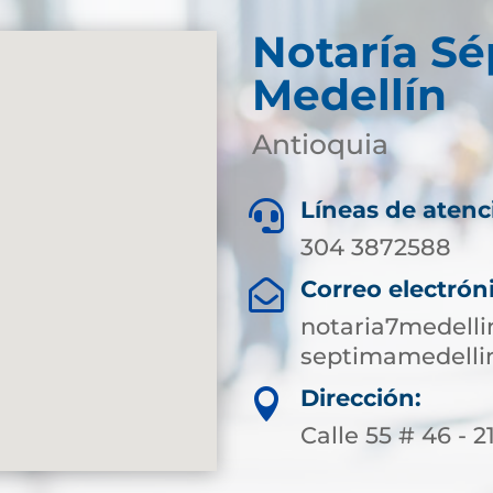
Notaría S
Medellín
Antioquia
Líneas de atenc

304 3872588
Correo electrón

notaria7medell
septimamedelli
Dirección:

Calle 55 # 46 - 2