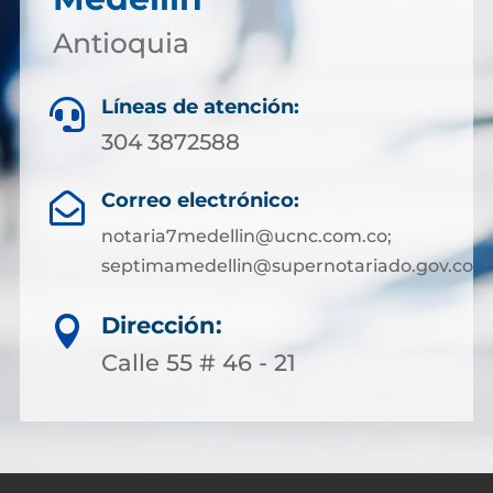
Antioquia
Líneas de atención:

304 3872588
Correo electrónico:

notaria7medellin@ucnc.com.co;
septimamedellin@supernotariado.gov.co
Dirección:

Calle 55 # 46 - 21