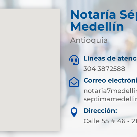
Notaría S
Medellín
Antioquia
Líneas de atenc

304 3872588
Correo electrón

notaria7medell
septimamedelli
Dirección:

Calle 55 # 46 - 2