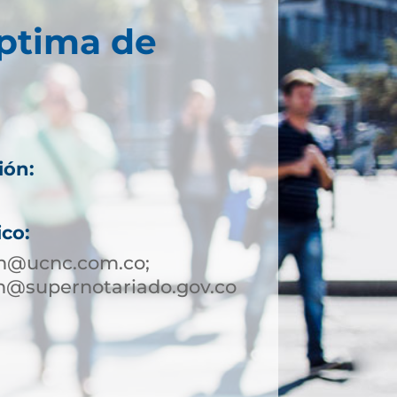
éptima de
ión:
ico:
in@ucnc.com.co;
n@supernotariado.gov.co
1