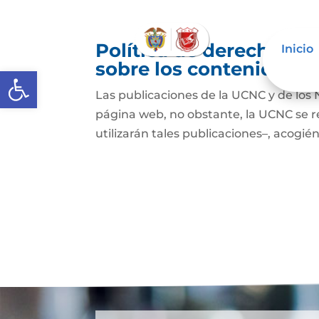
Política de derechos de
Inicio
sobre los contenidos
Abrir barra de herramientas
Las publicaciones de la UCNC y de los 
página web, no obstante, la UCNC se r
utilizarán tales publicaciones–, acogién