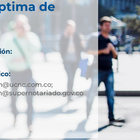
éptima de
ión:
ico:
in@ucnc.com.co;
n@supernotariado.gov.co
1