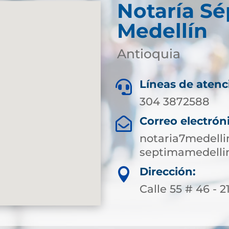
Notaría S
Medellín
Antioquia
Líneas de atenc

304 3872588
Correo electrón

notaria7medell
septimamedelli
Dirección:

Calle 55 # 46 - 2