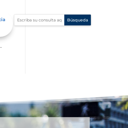
cia
p?
.