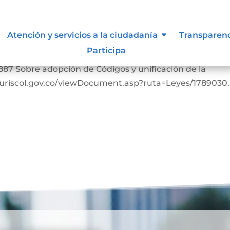
Atención y servicios a la ciudadanía
Transparen
Participa
bia. https://www.suin-juriscol.gov.co/viewDocument.as
887 Sobre adopción de Códigos y unificación de la
-juriscol.gov.co/viewDocument.asp?ruta=Leyes/1789030..