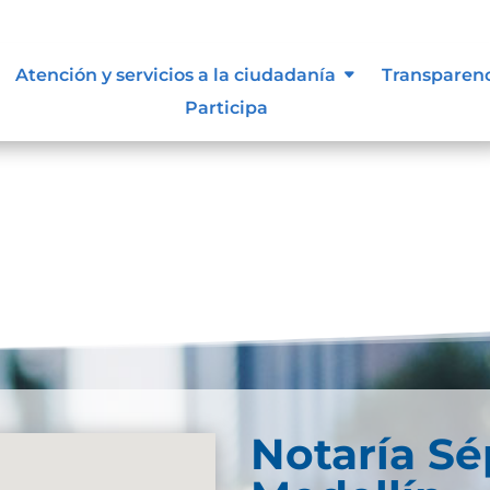
, niñas y adolescentes
Atención y servicios a la ciudadanía
Transparen
Participa
Notaría S