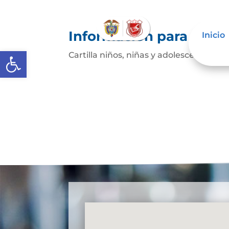
Información para niños
Inicio
Abrir barra de herramientas
Cartilla niños, niñas y adolescentes