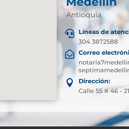
Medellín
Antioquia
Líneas de atenc

304 3872588
Correo electrón

notaria7medell
septimamedelli
Dirección:

Calle 55 # 46 - 2