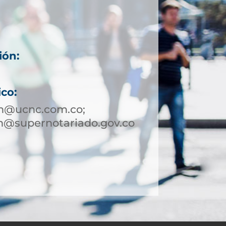
ión:
ico:
in@ucnc.com.co;
n@supernotariado.gov.co
1