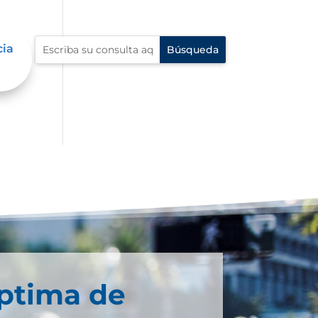
cia
éptima de