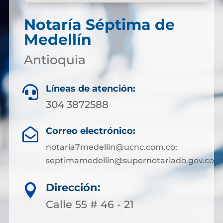
Notaría Séptima de
Medellín
Antioquia
Líneas de atención:

304 3872588
Correo electrónico:

notaria7medellin@ucnc.com.co;
septimamedellin@supernotariado.gov.co
Dirección:

Calle 55 # 46 - 21