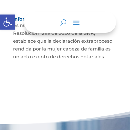
Abrir barra de herramientas
Información para Mujeres.
Es nuestro deber informar que La
Resolución 1299 de 2020 de la SNR,
establece que la declaración extraproceso
rendida por la mujer cabeza de familia es
un acto exento de derechos notariales....