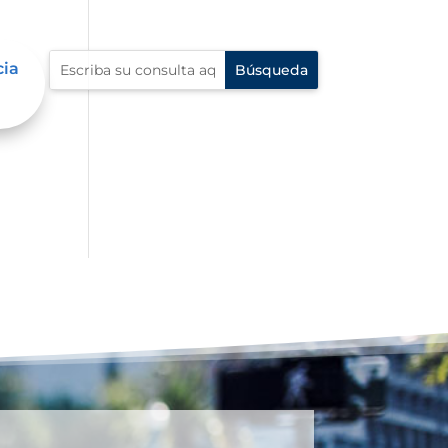
cia
e