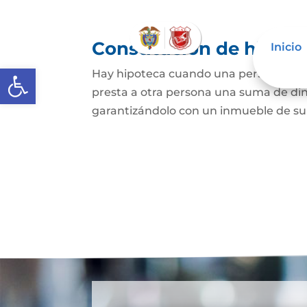
Constitución de hipote
Inicio
Abrir barra de herramientas
Hay hipoteca cuando una persona, o un
presta a otra persona una suma de din
garantizándolo con un inmueble de su 