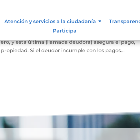
ca
Atención y servicios a la ciudadanía
Transparen
Participa
 banco o una entidad financiera (llamada acreedora) l
ero, y esta última (llamada deudora) asegura el pago,
propiedad. Si el deudor incumple con los pagos...