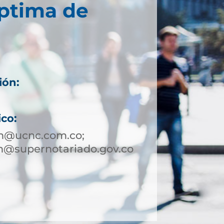
éptima de
ión:
ico:
in@ucnc.com.co;
n@supernotariado.gov.co
1