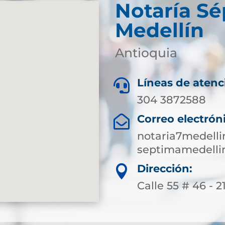
Notaría S
Medellín
Antioquia
Líneas de atenc

304 3872588
Correo electrón

notaria7medell
septimamedelli
Dirección:

Calle 55 # 46 - 2