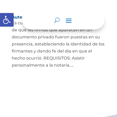
Abrir barra de herramientas
Autenticaciones
Es cuando el notario da testimonio escrito
de que las firmas que aparecen en un
documento privado fueron puestas en su
presencia, estableciendo la identidad de los
firmantes y dando fe del día en que el
hecho ocurrió. REQUISITOS: Asistir
personalmente a la notaría....