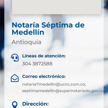
Notaría Séptima de
Medellín
Antioquia
Líneas de atención:

304 3872588
Correo electrónico:

notaria7medellin@ucnc.com.co;
septimamedellin@supernotariado.gov.co
Dirección:
