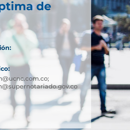
éptima de
ión:
ico:
in@ucnc.com.co;
n@supernotariado.gov.co
1