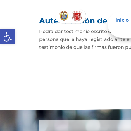
Autenticación de Firm
Inicio
Abrir barra de herramientas
Podrá dar testimonio escrito de que l
persona que la haya registrado ante él
testimonio de que las firmas fueron pu