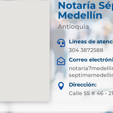
Notaría S
Medellín
Antioquia
Líneas de atenc

304 3872588
Correo electrón

notaria7medell
septimamedelli
Dirección:

Calle 55 # 46 - 2