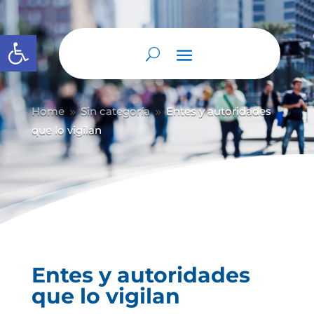
Abrir barra de herramientas
Home
Sin categoría
Entes y autoridades
9
9
que lo vigilan
Entes y autoridades
que lo vigilan