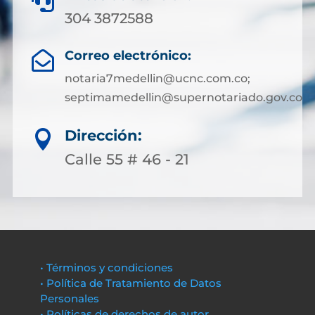

304 3872588
Correo electrónico:

notaria7medellin@ucnc.com.co;
septimamedellin@supernotariado.gov.co
Dirección:

Calle 55 # 46 - 21
• Términos y condiciones
• Política de Tratamiento de Datos
Personales
• Políticas de derechos de autor