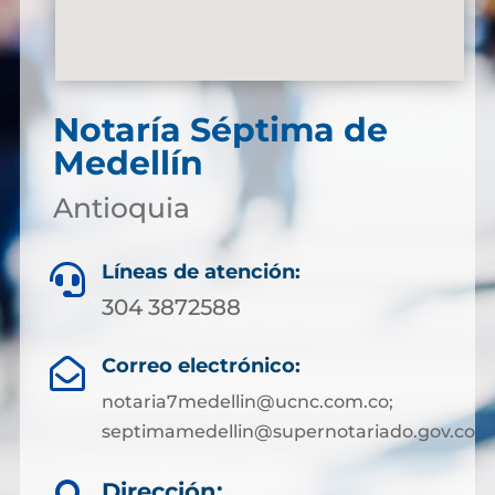
Notaría Séptima de
Medellín
Antioquia
Líneas de atención:

304 3872588
Correo electrónico:

notaria7medellin@ucnc.com.co;
septimamedellin@supernotariado.gov.co
Dirección: