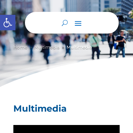
Abrir barra de herramientas
Home
Multimedia
Multimedia
9
9
Multimedia