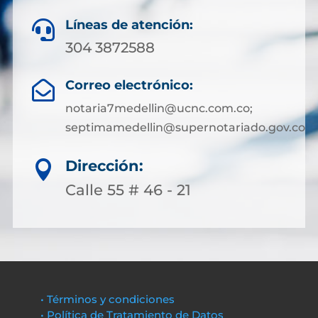
Líneas de atención:

304 3872588
Correo electrónico:

notaria7medellin@ucnc.com.co;
septimamedellin@supernotariado.gov.co
Dirección:

Calle 55 # 46 - 21
• Términos y condiciones
• Política de Tratamiento de Datos