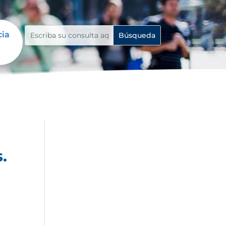
cia
.