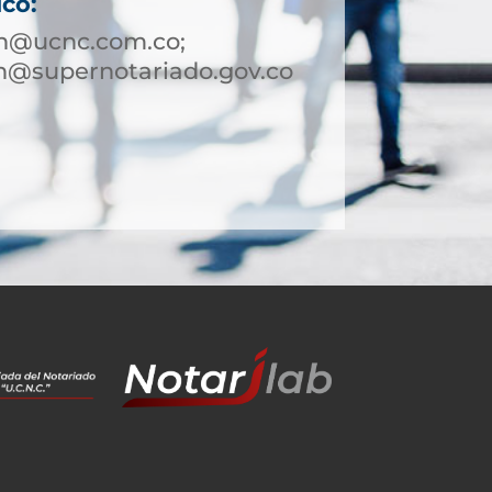
ico:
in@ucnc.com.co;
n@supernotariado.gov.co
1