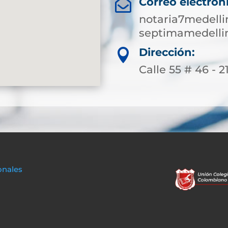
Correo electrón

notaria7medell
septimamedelli
Dirección:

Calle 55 # 46 - 2
onales