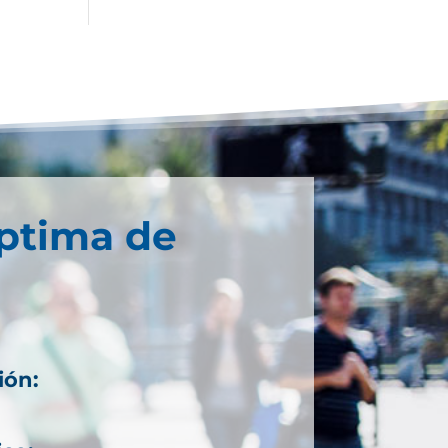
éptima de
ión: