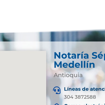
Notaría S
Medellín
Antioquia
Líneas de atenc

304 3872588