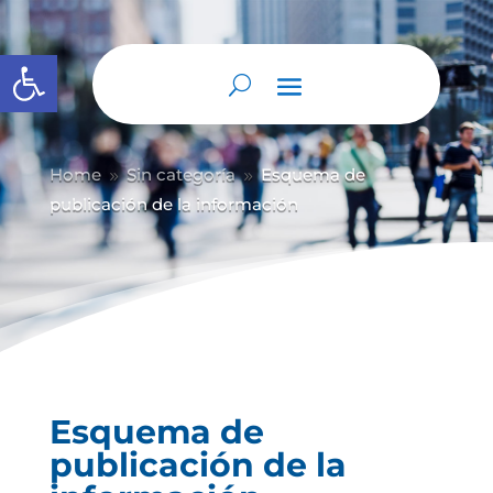
Abrir barra de herramientas
Home
Sin categoría
Esquema de
9
9
publicación de la información
Esquema de
publicación de la