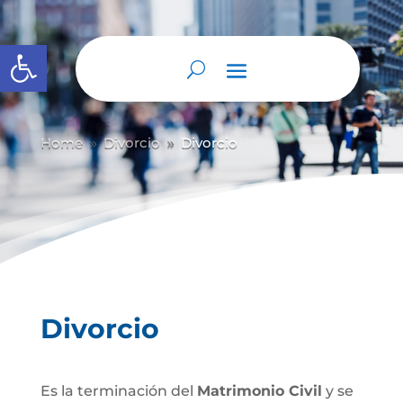
Abrir barra de herramientas
Home
Divorcio
Divorcio
9
9
Divorcio
Es la terminación del
Matrimonio Civil
y se