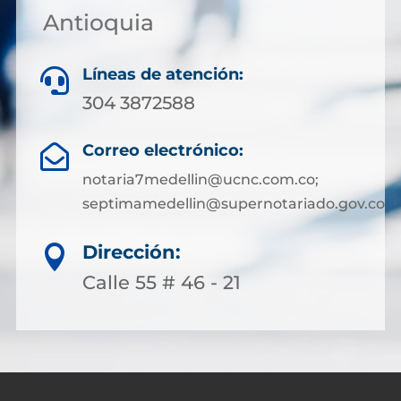
Antioquia
Líneas de atención:

304 3872588
Correo electrónico:

notaria7medellin@ucnc.com.co;
septimamedellin@supernotariado.gov.co
Dirección:

Calle 55 # 46 - 21