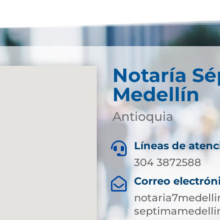
Notaría S
Medellín
Antioquia
Líneas de atenc

304 3872588
Correo electrón

notaria7medell
septimamedelli