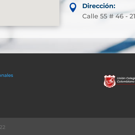
Dirección:

Calle 55 # 46 - 2
onales
22