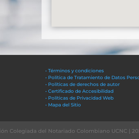
• Términos y condiciones
• Política de Tratamiento de Datos Pers
• Políticas de derechos de autor
• Certificado de Accesibilidad
• Políticas de Privacidad Web
• Mapa del Sitio
ón Colegiada del Notariado Colombiano UCNC | 20