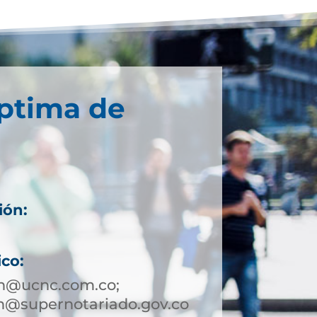
éptima de
ión:
ico:
in@ucnc.com.co;
n@supernotariado.gov.co