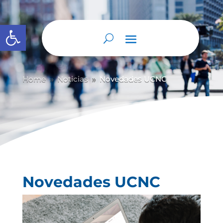
Abrir barra de herramientas
Home
Noticias
Novedades UCNC
9
9
Novedades UCNC